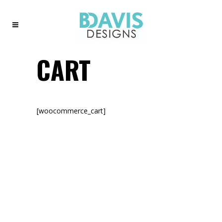
CART
[woocommerce_cart]